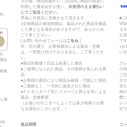
その後、商品到着から７日以内に商品の発送に
利用した運送会社を使い、
未使用のまま着払い
にてご返送ください。
00、
早急に代替品と交換させて頂きます。
■
で
※交換商品の発送時期は、返品された商品を確認
VIS
した後となる場合がありますので、あらかじめ
エ
ご了承ください。
お
[ お問い合わせフォームは
こちら
]
で
尚、次の通り、お客様都合による返品・交換
※
は、一切受け付けておりません。ご了承くださ
い
す。
い。
場合
●商品到着後７日以上経過した場合
ク
●ご使用になられた商品、その形跡が見られる商
の
絡致
品
ご
●お客様の過失により商品を破損・汚損した場合
す
●ご連絡なく、一方的に返送された場合
安
●ＰＣモニターで見たイメージと異なる等による
様
返品・交換希望
際に
く場
（お使いのモニターによっては多少色移りが異
レ
なる場合がございます。）
社
00
返品期限
コ