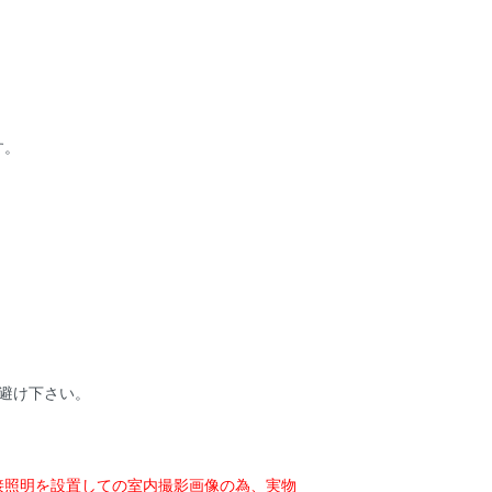
す。
避け下さい。
接照明を設置しての室内撮影画像の為、実物