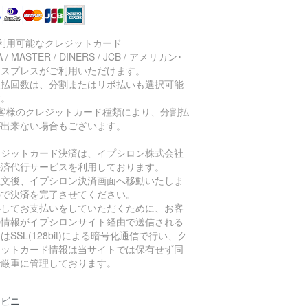
ご利用可能なクレジットカード
A / MASTER / DINERS / JCB / アメリカン･
キスプレスがご利用いただけます。
支払回数は、分割またはリボ払いも選択可能
す。
お客様のクレジットカード種類により、分割払
が出来ない場合もございます。
レジットカード決済は、イプシロン株式会社
決済代行サービスを利用しております。
注文後、イプシロン決済画面へ移動いたしま
ので決済を完了させてください。
心してお支払いをしていただくために、お客
の情報がイプシロンサイト経由で送信される
はSSL(128bit)による暗号化通信で行い、ク
ジットカード情報は当サイトでは保有せず同
で厳重に管理しております。
ンビニ