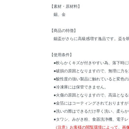
【素材・原材料】
錫、金
【商品の特徴】
錫盃がさらに高級感増す逸品です。盃を眺
【使用条件】
●軟らかくキズが付きやすい為、落下時に
●破損の原因となりますので、無理に力を
●酸性度の強い製品に触れていると変色の
●冷凍庫には保管できません。
●火傷の原因となりますので、高温となる
●金箔にはコーティングされておりますが
●洗いの際はできるだけ早く洗い、柔らか
●タワシ、みがき粉、食器洗浄機、電子レ
（注意）お客様の閲覧環境によって、画