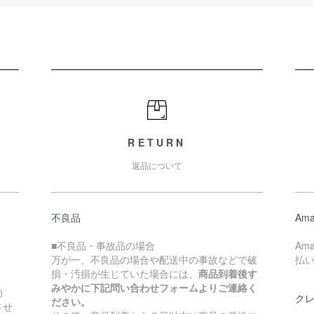
RETURN
返品について
不良品
Ama
■不良品・事故品の場合
Am
万が一、不良品の場合や配送中の事故などで破
払
損・汚損が生じていた場合には、
商品到着後す
みやかに下記問い合わせフォームよりご連絡く
）
ク
ださい。
させ