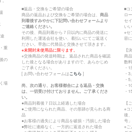
す。
■返品・交換をご希望の場合
■
場
商品の返品および交換をご希望の場合は、
商品
ロ
到着後すみやかに下記問い合わせフォームより
セ
じ
ご連絡ください。
い
その後、商品到着から７日以内に商品の発送に
※
別途
利用した運送会社を使い、着払いにてご返送く
容
ださい。早急に代替品と交換させて頂きます。
・重
※未開封未使用品に限ります。
【
※交換商品の発送時期は、返品された商品を確認
商
後の
した後となる場合がありますので、あらかじめ
数
ご了承ください。
・1
[ お問い合わせフォームは
こちら
]
・3
・5
く場
尚、次の通り、お客様都合による返品・交換
・10
は、一切受け付けておりません。ご了承くださ
・1
い。
●商品到着後７日以上経過した場合
【
●ご使用になられた商品、その形跡が見られる商
※
品
後
●お客様の過失により商品を破損・汚損した場合
号
●弊社に連絡なく、一方的に返送された場合
※