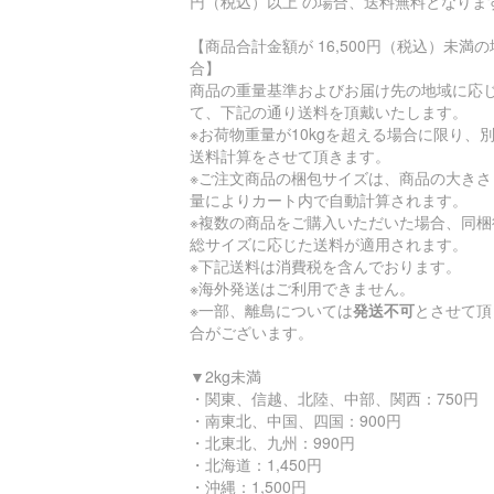
円（税込）以上 の場合、送料無料となりま
【商品合計金額が 16,500円（税込）未満の
合】
商品の重量基準およびお届け先の地域に応
て、下記の通り送料を頂戴いたします。
※お荷物重量が10kgを超える場合に限り、
送料計算をさせて頂きます。
※ご注文商品の梱包サイズは、商品の大きさ
量によりカート内で自動計算されます。
※複数の商品をご購入いただいた場合、同梱
総サイズに応じた送料が適用されます。
※下記送料は消費税を含んでおります。
※海外発送はご利用できません。
※一部、離島については
発送不可
とさせて頂
合がございます。
▼2kg未満
・関東、信越、北陸、中部、関西：750円
・南東北、中国、四国：900円
・北東北、九州：990円
・北海道：1,450円
・沖縄：1,500円