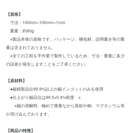
【規格】
寸法：100mm×100mm×1mm
重量：約60g
※製品本体の規格です。パッケージ、梱包材、説明書き等の重
量は含まれておりません。
※全ての工程を手作業で製作しているため、寸法・重量に多少
の誤差が発生しますことをご了承ください。
【原材料】
●錫精製品位99.9%以上の錫インゴットのみを使用
●仕上がり錫品位は99.5±0.4%程度 ※
※錫の溶解時、極めて微量ながら亜鉛や銅、マグネシウム等
が溶け込んでおります。
【商品の特徴】