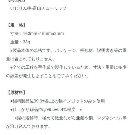
いじりん棒-富山チューリップ
【規 格】
寸法：160mm×16mm×3mm
重量：33g
※製品本体の規格です。パッケージ、梱包材、説明書き等の重
量は含まれておりません。
※全ての工程を手作業で製作しているため、寸法・重量に多少
の誤差が発生しますことをご了承ください。
【原材料】
●錫精製品位99.9%以上の錫インゴットのみを使用
●仕上がり錫品位は99.5±0.4%程度 ※
※錫の溶解時、極めて微量ながら亜鉛や銅、マグネシウム等
が溶け込んでおります。