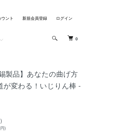
カウント
新規会員登録
ログイン
0
錫製品】あなたの曲げ方
道が変わる！いじりん棒 -
)
0円)