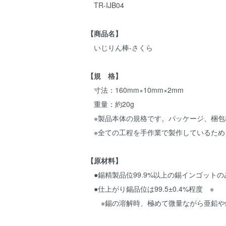
TR-IJB04
【商品名】
いじりん棒-さくら
【規 格】
寸法：160mm×10mm×2mm
重量：約20g
※製品本体の規格です。パッケージ、梱包
※全ての工程を手作業で製作しているため
【原材料】
●錫精製品位99.9%以上の錫インゴットの
●仕上がり錫品位は99.5±0.4%程度 ※
※錫の溶解時、極めて微量ながら亜鉛や