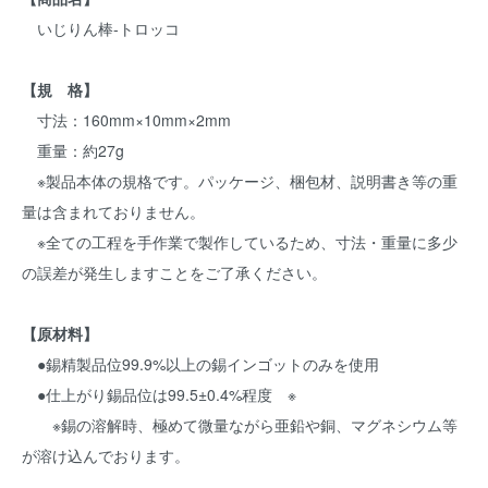
いじりん棒-トロッコ
【規 格】
寸法：160mm×10mm×2mm
重量：約27g
※製品本体の規格です。パッケージ、梱包材、説明書き等の重
量は含まれておりません。
※全ての工程を手作業で製作しているため、寸法・重量に多少
の誤差が発生しますことをご了承ください。
【原材料】
●錫精製品位99.9%以上の錫インゴットのみを使用
●仕上がり錫品位は99.5±0.4%程度 ※
※錫の溶解時、極めて微量ながら亜鉛や銅、マグネシウム等
が溶け込んでおります。