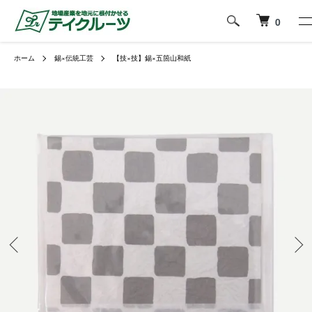
0
ホーム
錫×伝統工芸
【技×技】錫×五箇山和紙