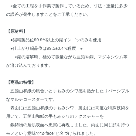
※全ての工程を手作業で製作しているため、寸法・重量に多少
の誤差が発生しますことをご了承ください。
【原材料】
●錫精製品位99.9%以上の錫インゴッのみを使用
●仕上がり錫品位は99.5±0.4%程度 ※
※錫の溶解時、極めて微量ながら亜鉛や銅、マグネシウム等
が溶け込んでおります。
【商品の特徴】
五箇山和紙の風合いと手もみのシワ感を活かしたリバーシブル
なマルチコースターです。
表面には五箇山和紙の手もみシワ、裏面には高度な特殊技術を
用いて、五箇山和紙の手もみシワのテクスチャーを
錫鋳物の居肌表面へ忠実に再現しました。両面に同じ顔を持つ
モノという意味で“2-face”と名づけられました。