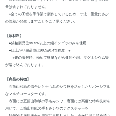
量は含まれておりません。
※全ての工程を手作業で製作しているため、寸法・重量に多少
の誤差が発生しますことをご了承ください。
【原材料】
●錫精製品位99.9%以上の錫インゴッのみを使用
●仕上がり錫品位は99.5±0.4%程度 ※
※錫の溶解時、極めて微量ながら亜鉛や銅、マグネシウム等
が溶け込んでおります。
【商品の特徴】
五箇山和紙の風合いと手もみのシワ感を活かしたリバーシブル
なマルチコースターです。
表面には五箇山和紙の手もみシワ、裏面には高度な特殊技術を
用いて、五箇山和紙の手もみシワのテクスチャーを
錫鋳物の居肌表面へ忠実に再現しました。両面に同じ顔を持つ