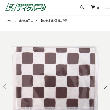
0
ホーム
錫×伝統工芸
【技×技】錫×五箇山和紙