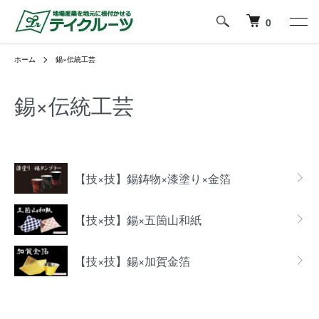
0
ホーム
錫×伝統工芸
錫×伝統工芸
カテゴリー一覧
【技×技】錫鋳物×漆塗り×金箔
【技×技】錫×五箇山和紙
【技×技】錫×加賀金箔