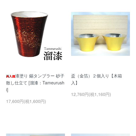
漆塗り 錫タンブラー 砂子
盃（金箔）２個入り【木箱
散し仕立て [溜漆：Tameurush
入】
i]
12,760円(税1,160円)
17,600円(税1,600円)