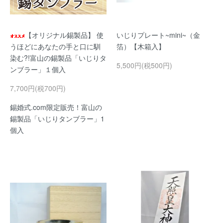
【オリジナル錫製品】 使
いじりプレート~mini~（金
うほどにあなたの手と口に馴
箔）【木箱入】
染む?!富山の錫製品「いじりタ
5,500円(税500円)
ンブラー」１個入
7,700円(税700円)
錫婚式.com限定販売！富山の
錫製品「いじりタンブラー」1
個入